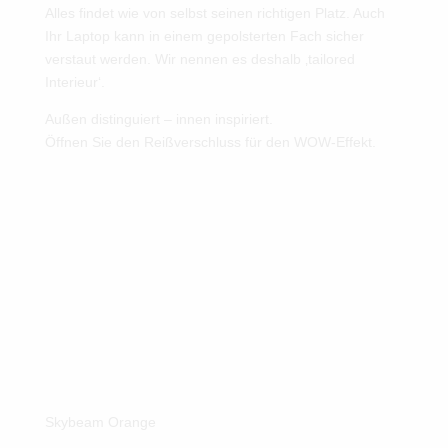
Alles findet wie von selbst seinen richtigen Platz. Auch
Ihr Laptop kann in einem gepolsterten Fach sicher
verstaut werden. Wir nennen es deshalb ‚tailored
Interieur‘.
Außen distinguiert – innen inspiriert.
Öffnen Sie den Reißverschluss für den WOW-Effekt.
Skybeam Orange
Your tooltip content goes here